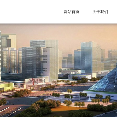
网站首页
关于我们