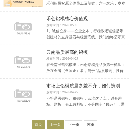
禾创铝模祝愿全体员工及萌娃：六一欢乐，岁岁
无忧！
禾创铝模核心价值观
发布时间：2026-05-18
1、诚信立身——立业之本，行稳致远诚信是禾
创建材的立身基石与经营底线。我们始终坚守真
诚待人、守信做事...
云南品质最高的铝模
发布时间：2026-04-27
在云南民营铝模里，禾创铝模是品质第一梯队；
放在全省（含国企）看，属于 “品质最高、性价
比最强” 的一...
市场上铝模质量参差不齐，如何辨别好的铝模
发布时间：2026-04-27
不管是买铝模、租铝模，认准这 7 点，避开差
板、烂板、偷工减料板，不分国企 / 民营厂，通
用标准。一...
首页
上一页
下一页
末页