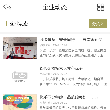


企业动态
企业动态
分类

以练筑防，安全同行——云南禾创受邀参加阿乌村委会消防安全演练
发布时间：2026-07-16
为进一步筑牢基层消防安全防线，提升辖区内企
业与群众的火灾防范意识和应急处置能力，近
日，云南禾创响应村...
铝合金模板六大核心优势
发布时间：2026-06-22
一、轻质易装、施工提速，大幅缩短工期自重
轻：单块 18–25kg/㎡，仅为钢模 1/3，纯人工搬
运拼...
快乐不分年龄，品质始终如一，六一选铝模，就找云南禾创！
发布时间：2026-06-01
童年是最美的星光，快乐是最简单的模样。云南